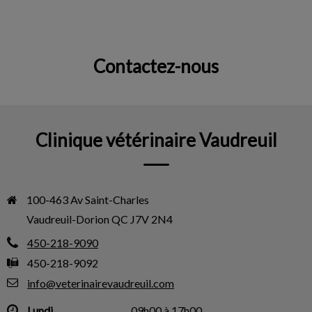
Contactez-nous
IvcPractices.HeaderNav.Search.Label
Envoyer
Clinique vétérinaire Vaudreuil
100-463 Av Saint-Charles

Vaudreuil-Dorion QC J7V 2N4
450-218-9090
450-218-9092
info@veterinairevaudreuil.com
Lundi
09h00 à 17h00