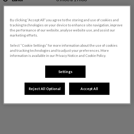
Mardi
09h00 à 17h00
Mercredi
09h00 à 17h00
By clicking “Accept All” you agree to the storing and use of cookies and
Jeudi
09h00 à 17h00
tracking technologies on your device to enhance site navigation, improve
the performance of our website, analyse website use, and assist our
Vendredi
09h00 à 17h00
marketing efforts.
Samedi
(fermé)
Select “Cookie Settings” for more information about the use of cookies
Dimanche
(fermé)
and tracking technologies and to adjust your preferences. More
information is available in our Privacy Notice and Cookie Policy.
Settings
Reject All Optional
Accept All