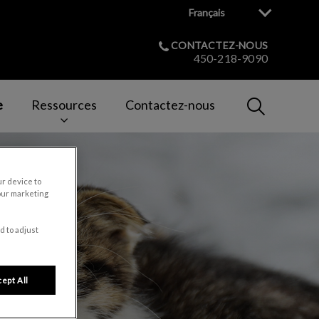
Français
CONTACTEZ-NOUS
450-218-9090
IvcPractices
e
Ressources
Contactez-nous
Envoyer
ur device to
our marketing
d to adjust
ept All