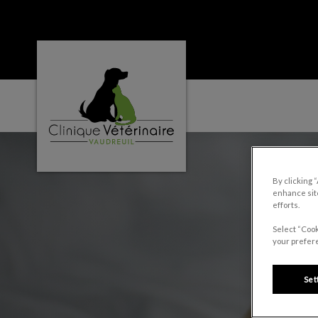
Page d'accueil de Clinique vétérinaire Vaud
IvcPractices.HeaderNa
By clicking 
enhance site
efforts.
Select “Cook
your prefere
Set