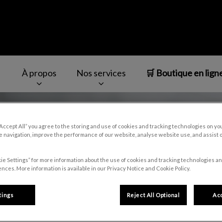
À propos
Nos services
🛒 Boutique en lign
reuil
v.Search.Label
“Accept All” you agree to the storing and use of cookies and tracking technologies on yo
 navigation, improve the performance of our website, analyse website use, and assist 
ie Settings” for more information about the use of cookies and tracking technologies an
nces. More information is available in our Privacy Notice and Cookie Policy.
tings
Reject All Optional
Acc