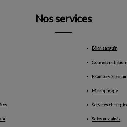
Nos services
Bilan sanguin
Conseils nutrition
Examen vétérinair
Micropuçage
ites
Services chirurgi
s X
Soins aux aînés