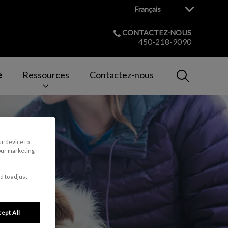
Français
CONTACTEZ-NOUS
450-218-9090
IvcPractices
e
Ressources
Contactez-nous
Envoyer
ur device to
our marketing
d to adjust
ept All