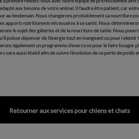
e à prendre rendez-vous avec notre équipe de professionnels afin 
apté aux besoins de votre animal. Il faudra être patient, car votr
 jour au lendemain. Nous changerons probablement sa nourriture po
les apports nutritionnels nécessaires à sa santé. Nous déterminerons 
rons le sujet des gâteries et de la nourriture de table. Nous pour
’il puisse dépenser de l’énergie tout en mangeant ou pour ralentir la
ons également un programme d’exercices pour le faire bouger plu
ers sera aussi établi afin de suivre l’évolution de sa perte de poids e
Retourner aux services pour chiens et chats