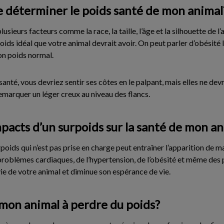
 déterminer le poids santé de mon animal
usieurs facteurs comme la race, la taille, l’âge et la silhouette de l’a
oids idéal que votre animal devrait avoir. On peut parler d’obésité 
on poids normal.
santé, vous devriez sentir ses côtes en le palpant, mais elles ne de
emarquer un léger creux au niveau des flancs.
mpacts d’un surpoids sur la santé de mon a
oids qui n’est pas prise en charge peut entraîner l’apparition de
s problèmes cardiaques, de l’hypertension, de l’obésité et même de
 vie de votre animal et diminue son espérance de vie.
on animal à perdre du poids?