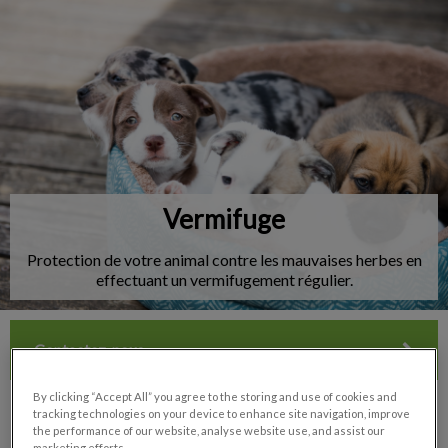
IvcPractices.HeaderNav.Search.Label
Envoyer
Vermifuge
Protection de votre animal contre les mauvaises herbes en
effectuant un vermifugement régulier.
Contactez-nous
By clicking “Accept All” you agree to the storing and use of cookies and
tracking technologies on your device to enhance site navigation, improve
the performance of our website, analyse website use, and assist our
marketing efforts.