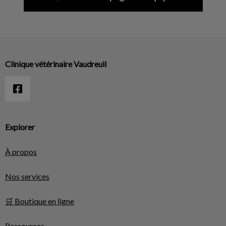
Clinique vétérinaire Vaudreuil
Explorer
À propos
Nos services
🛒 Boutique en ligne
Ressources