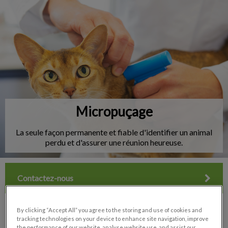
IvcPractices.HeaderNav.Search.Label
Envoyer
Micropuçage
La seule façon permanente et fiable d'identifier un animal
perdu et d'assurer une réunion heureuse.
Contactez-nous
By clicking “Accept All” you agree to the storing and use of cookies and
tracking technologies on your device to enhance site navigation, improve
the performance of our website, analyse website use, and assist our