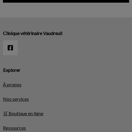
Clinique vétérinaire Vaudreuil
Explorer
À propos
Nos services
🛒 Boutique en ligne
Ressources