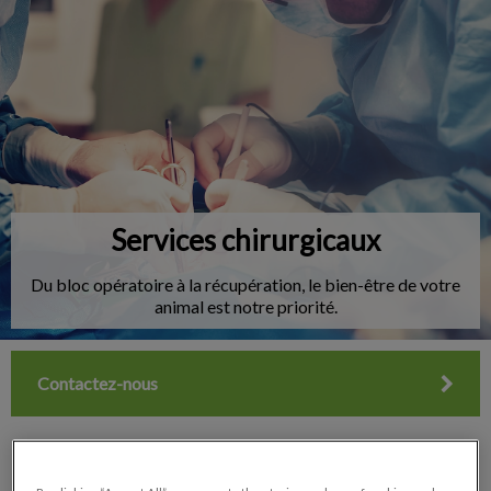
IvcPractices.HeaderNav.Search.Label
Envoyer
Services chirurgicaux
Du bloc opératoire à la récupération, le bien-être de votre
animal est notre priorité.
Contactez-nous